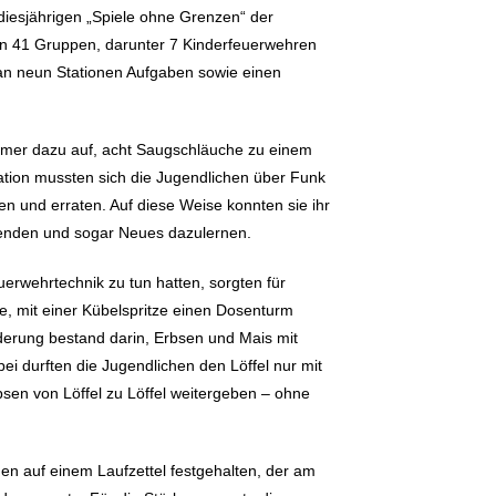
 diesjährigen „Spiele ohne Grenzen“ der
 41 Gruppen, darunter 7 Kinderfeuerwehren
 an neun Stationen Aufgaben sowie einen
nehmer dazu auf, acht Saugschläuche zu einem
ation mussten sich die Jugendlichen über Funk
 und erraten. Auf diese Weise konnten sie ihr
wenden und sogar Neues dazulernen.
euerwehrtechnik zu tun hatten, sorgten für
e, mit einer Kübelspritze einen Dosenturm
derung bestand darin, Erbsen und Mais mit
bei durften die Jugendlichen den Löffel nur mit
en von Löffel zu Löffel weitergeben – ohne
en auf einem Laufzettel festgehalten, der am