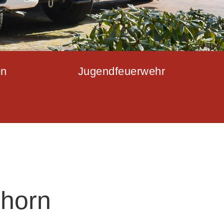
en
Jugendfeuerwehr
lhorn