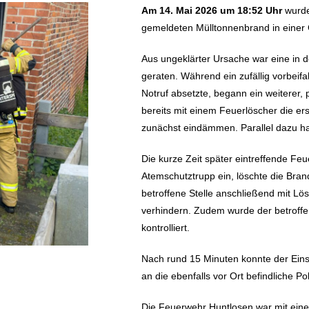
Am 14. Mai 2026 um 18:52 Uhr
wurd
gemeldeten Mülltonnenbrand in einer 
Aus ungeklärter Ursache war eine in d
geraten. Während ein zufällig vorbe
Notruf absetzte, begann ein weiterer,
bereits mit einem Feuerlöscher die 
zunächst eindämmen. Parallel dazu h
Die kurze Zeit später eintreffende Fe
Atemschutztrupp ein, löschte die Bran
betroffene Stelle anschließend mit L
verhindern. Zudem wurde der betroff
kontrolliert.
Nach rund 15 Minuten konnte der Einsa
an die ebenfalls vor Ort befindliche P
Die Feuerwehr Huntlosen war mit ein