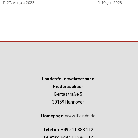
27. August 2023
10. Juli 2023
Landesfeuerwehrverband
Niedersachsen
Bertastraße 5
30159 Hannover
Homepage
:
www.lfv-nds.de
Telefon
: +49 511 888 112
Telefax
: +49 511 886 112