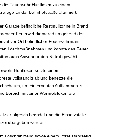
e die Feuerwehr Huntlosen zu einem
Garage an der Bahnhofstraße alarmiert.
er Garage befindliche Restmülltonne in Brand
ifahrender Feuerwehrkamerad umgehend den
 privat vor Ort befindlicher Feuerwehrmann
ersten Löschmaßnahmen und konnte das Feuer
atten auch Anwohner den Notruf gewählt.
uerwehr Huntlosen setzte einen
dreste vollständig ab und benetzte die
öschschaum, um ein erneutes Aufflammen zu
ene Bereich mit einer Wärmebildkamera
tz erfolgreich beendet und die Einsatzstelle
olizei übergeben werden.
em Löschfahrzeug sowie einem Vorausfahrzeug